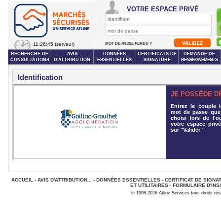
VOTRE ESPACE PRIVÉ
11:26:45
(serveur)
MOT DE PASSE PERDU ?
RECHERCHE DE
AVIS
DONNÉES
CERTIFICATS DE
DEMANDE DE
CONSULTATIONS
D'ATTRIBUTION
ESSENTIELLES
SIGNATURE
RENSEIGNEMENTS
Identification
JE POSSÈDE D
Entrez le couple id
mot de passe que
choisi lors de l'o
votre espace privé
sur "Valider"
ACCUEIL
-
AVIS D'ATTRIBUTION...
-
DONNÉES ESSENTIELLES
-
CERTIFICAT DE SIGNA
ET UTILITAIRES
-
FORMULAIRE D'INS
© 1998-2026 Atline Services tous droits ré