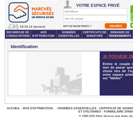
VOTRE ESPACE PRIVÉ
18:34:14
(serveur)
MOT DE PASSE PERDU ?
RECHERCHE DE
AVIS
DONNÉES
CERTIFICATS DE
DEMANDE DE
CONSULTATIONS
D'ATTRIBUTION
ESSENTIELLES
SIGNATURE
RENSEIGNEMENTS
Identification
JE POSSÈDE D
Entrez le couple id
mot de passe que
choisi lors de l'o
votre espace privé
sur "Valider"
ACCUEIL
-
AVIS D'ATTRIBUTION...
-
DONNÉES ESSENTIELLES
-
CERTIFICAT DE SIGNA
ET UTILITAIRES
-
FORMULAIRE D'INS
© 1998-2026 Atline Services tous droits ré