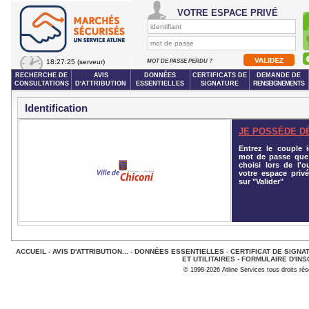
VOTRE ESPACE PRIVÉ
18:27:25
(serveur)
MOT DE PASSE PERDU ?
RECHERCHE DE
AVIS
DONNÉES
CERTIFICATS DE
DEMANDE DE
CONSULTATIONS
D'ATTRIBUTION
ESSENTIELLES
SIGNATURE
RENSEIGNEMENTS
Identification
JE POSSÈDE D
Entrez le couple id
mot de passe que
choisi lors de l'o
votre espace privé
sur "Valider"
ACCUEIL
-
AVIS D'ATTRIBUTION...
-
DONNÉES ESSENTIELLES
-
CERTIFICAT DE SIGNA
ET UTILITAIRES
-
FORMULAIRE D'INS
© 1998-2026 Atline Services tous droits ré