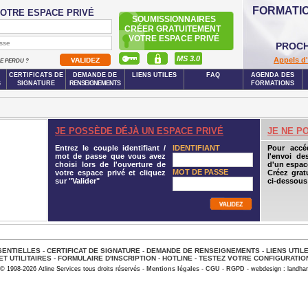
FORMATI
OTRE ESPACE PRIVÉ
SOUMISSIONNAIRES
CRÉER GRATUITEMENT
VOTRE ESPACE PRIVÉ
PROCH
MS 3.0
Appels d'
SE PERDU ?
CERTIFICATS DE
DEMANDE DE
LIENS UTILES
FAQ
AGENDA DES
S
SIGNATURE
RENSEIGNEMENTS
FORMATIONS
JE POSSÈDE DÉJÀ UN ESPACE PRIVÉ
JE NE P
Entrez le couple identifiant /
IDENTIFIANT
Pour accé
mot de passe que vous avez
l'envoi de
choisi lors de l'ouverture de
d'un espace
MOT DE PASSE
votre espace privé et cliquez
Créez grat
sur "Valider"
ci-dessous
ENTIELLES
-
CERTIFICAT DE SIGNATURE
-
DEMANDE DE RENSEIGNEMENTS
-
LIENS UTIL
ET UTILITAIRES
-
FORMULAIRE D'INSCRIPTION
-
HOTLINE
-
TESTEZ VOTRE CONFIGURATIO
© 1998-2026 Atline Services tous droits réservés -
Mentions légales
-
CGU
-
RGPD
- webdesign : landhar