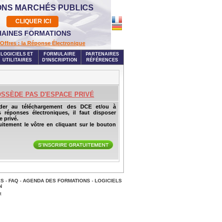
ONS MARCHÉS PUBLICS
CLIQUER ICI
AINES FORMATIONS
Offres : la Réponse Électronique
LOGICIELS ET
FORMULAIRE
PARTENAIRES
UTILITAIRES
D'INSCRIPTION
RÉFÉRENCES
OSSÈDE PAS D'ESPACE PRIVÉ
der au téléchargement des DCE et/ou à
s réponses électroniques, il faut disposer
 privé.
uitement le vôtre en cliquant sur le bouton
ES
-
FAQ
-
AGENDA DES FORMATIONS
-
LOGICIELS
N
t