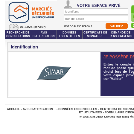
VOTRE ESPACE PRIVÉ
01:23:24
(serveur)
MOT DE PASSE PERDU ?
RECHERCHE DE
AVIS
DONNÉES
CERTIFICATS DE
DEMANDE DE
CONSULTATIONS
D'ATTRIBUTION
ESSENTIELLES
SIGNATURE
RENSEIGNEMENTS
Identification
JE POSSÈDE D
Entrez le couple id
mot de passe que
choisi lors de l'o
votre espace privé
sur "Valider"
ACCUEIL
-
AVIS D'ATTRIBUTION...
-
DONNÉES ESSENTIELLES
-
CERTIFICAT DE SIGNA
ET UTILITAIRES
-
FORMULAIRE D'INS
© 1998-2026 Atline Services tous droits ré