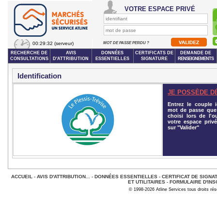
VOTRE ESPACE PRIVÉ
00:29:32
(serveur)
MOT DE PASSE PERDU ?
RECHERCHE DE
AVIS
DONNÉES
CERTIFICATS DE
DEMANDE DE
CONSULTATIONS
D'ATTRIBUTION
ESSENTIELLES
SIGNATURE
RENSEIGNEMENTS
Identification
JE POSSÈDE D
Entrez le couple id
mot de passe que
choisi lors de l'o
votre espace privé
sur "Valider"
ACCUEIL
-
AVIS D'ATTRIBUTION...
-
DONNÉES ESSENTIELLES
-
CERTIFICAT DE SIGNA
ET UTILITAIRES
-
FORMULAIRE D'INS
© 1998-2026 Atline Services tous droits ré