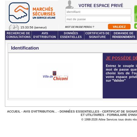
VOTRE ESPACE PRIVÉ
15:33:56
(serveur)
MOT DE PASSE PERDU ?
RECHERCHE DE
AVIS
DONNÉES
CERTIFICATS DE
DEMANDE DE
CONSULTATIONS
D'ATTRIBUTION
ESSENTIELLES
SIGNATURE
RENSEIGNEMENTS
Identification
JE POSSÈDE D
Entrez le couple id
mot de passe que
choisi lors de l'o
votre espace privé
sur "Valider"
ACCUEIL
-
AVIS D'ATTRIBUTION...
-
DONNÉES ESSENTIELLES
-
CERTIFICAT DE SIGNA
ET UTILITAIRES
-
FORMULAIRE D'INS
© 1998-2026 Atline Services tous droits ré