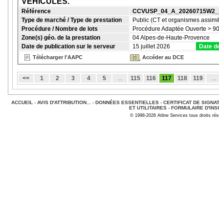
VÉHICULES.
Référence
CCVUSP_04_A_20260715W2_
Type de marché / Type de prestation
Public (CT et organismes assimil
Procédure / Nombre de lots
Procédure Adaptée Ouverte > 90
Zone(s) géo. de la prestation
04 Alpes-de-Haute-Provence
Date de publication sur le serveur
15 juillet 2026
Date de
Télécharger l'AAPC
Accéder au DCE
<<
1
2
3
4
5
...
115
116
117
118
119
...
ACCUEIL
-
AVIS D'ATTRIBUTION...
-
DONNÉES ESSENTIELLES
-
CERTIFICAT DE SIGNA
ET UTILITAIRES
-
FORMULAIRE D'INS
© 1998-2026 Atline Services tous droits ré