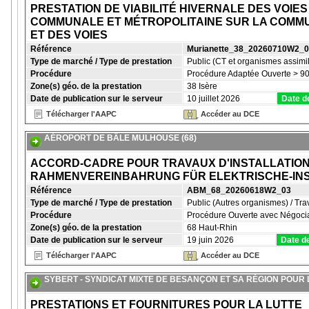
PRESTATION DE VIABILITÉ HIVERNALE DES VO
COMMUNALE ET MÉTROPOLITAINE SUR LA COMMU
ET DES VOIES
Référence
Murianette_38_20260710W2_0
Type de marché / Type de prestation
Public (CT et organismes assimil
Procédure
Procédure Adaptée Ouverte > 90
Zone(s) géo. de la prestation
38 Isère
Date de publication sur le serveur
10 juillet 2026
Date d
Télécharger l'AAPC
Accéder au DCE
AÉROPORT DE BÂLE MULHOUSE (68)
ACCORD-CADRE POUR TRAVAUX D'INSTALLATION
RAHMENVEREINBAHRUNG FÜR ELEKTRISCHE-INS
Référence
ABM_68_20260618W2_03
Type de marché / Type de prestation
Public (Autres organismes) / Tr
Procédure
Procédure Ouverte avec Négocia
Zone(s) géo. de la prestation
68 Haut-Rhin
Date de publication sur le serveur
19 juin 2026
Date de
Télécharger l'AAPC
Accéder au DCE
SYBERT - SYNDICAT MIXTE DE BESANÇON ET SA RÉGION POUR 
PRESTATIONS ET FOURNITURES POUR LA LUTTE