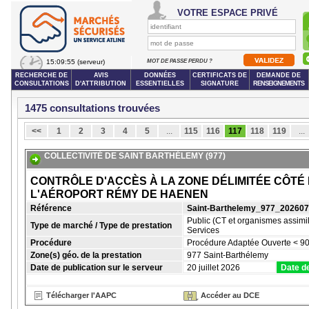
VOTRE ESPACE PRIVÉ
15:09:55
(serveur)
MOT DE PASSE PERDU ?
RECHERCHE DE
AVIS
DONNÉES
CERTIFICATS DE
DEMANDE DE
CONSULTATIONS
D'ATTRIBUTION
ESSENTIELLES
SIGNATURE
RENSEIGNEMENTS
1475 consultations trouvées
<<
1
2
3
4
5
...
115
116
117
118
119
...
COLLECTIVITÉ DE SAINT BARTHÉLEMY (977)
CONTRÔLE D'ACCÈS À LA ZONE DÉLIMITÉE CÔTÉ 
L'AÉROPORT RÉMY DE HAENEN
Référence
Saint-Barthelemy_977_20260
Public (CT et organismes assimil
Type de marché / Type de prestation
Services
Procédure
Procédure Adaptée Ouverte < 90
Zone(s) géo. de la prestation
977 Saint-Barthélemy
Date de publication sur le serveur
20 juillet 2026
Date de
Télécharger l'AAPC
Accéder au DCE