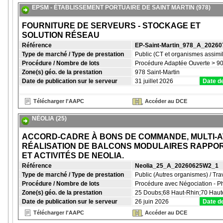
EPSM - ÉTABLISSEMENT PORTUAIRE DE SAINT MARTIN (978)
FOURNITURE DE SERVEURS - STOCKAGE ET
SOLUTION RÉSEAU
Référence
EP-Saint-Martin_978_A_2026
Type de marché / Type de prestation
Public (CT et organismes assimil
Procédure / Nombre de lots
Procédure Adaptée Ouverte > 90
Zone(s) géo. de la prestation
978 Saint-Martin
Date de publication sur le serveur
31 juillet 2026
Date de
Télécharger l'AAPC
Accéder au DCE
NÉOLIA (25)
ACCORD-CADRE À BONS DE COMMANDE, MULTI-AT
RÉALISATION DE BALCONS MODULAIRES RAPPOR
ET ACTIVITÉS DE NEOLIA.
Référence
Neolia_25_A_20260625W2_1
Type de marché / Type de prestation
Public (Autres organismes) / Tr
Procédure / Nombre de lots
Procédure avec Négociation - P
Zone(s) géo. de la prestation
25 Doubs;68 Haut-Rhin;70 Haute-
Date de publication sur le serveur
26 juin 2026
Date de
Télécharger l'AAPC
Accéder au DCE