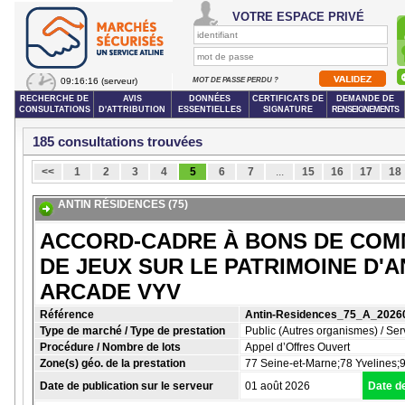
VOTRE ESPACE PRIVÉ
09:16:17
(serveur)
MOT DE PASSE PERDU ?
RECHERCHE DE
AVIS
DONNÉES
CERTIFICATS DE
DEMANDE DE
CONSULTATIONS
D'ATTRIBUTION
ESSENTIELLES
SIGNATURE
RENSEIGNEMENTS
185 consultations trouvées
<<
1
2
3
4
5
6
7
...
15
16
17
18
ANTIN RÉSIDENCES (75)
ACCORD-CADRE À BONS DE COMM
DE JEUX SUR LE PATRIMOINE D'A
ARCADE VYV
Référence
Antin-Residences_75_A_202
Type de marché / Type de prestation
Public (Autres organismes) / Ser
Procédure / Nombre de lots
Appel d’Offres Ouvert
Zone(s) géo. de la prestation
77 Seine-et-Marne;78 Yvelines;
Date de publication sur le serveur
01 août 2026
Date de