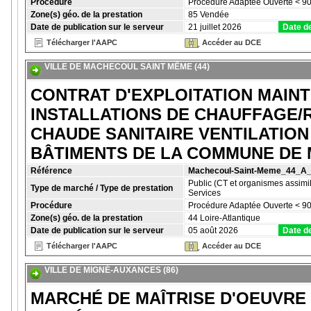
Procédure
Procédure Adaptée Ouverte < 90
Zone(s) géo. de la prestation
85 Vendée
Date de publication sur le serveur
21 juillet 2026
Date de
Télécharger l'AAPC
Accéder au DCE
VILLE DE MACHECOUL SAINT MÊME (44)
CONTRAT D'EXPLOITATION MAIN
INSTALLATIONS DE CHAUFFAGE/
CHAUDE SANITAIRE VENTILATION
BÂTIMENTS DE LA COMMUNE DE
Référence
Machecoul-Saint-Meme_44_A
Public (CT et organismes assimil
Type de marché / Type de prestation
Services
Procédure
Procédure Adaptée Ouverte < 90
Zone(s) géo. de la prestation
44 Loire-Atlantique
Date de publication sur le serveur
05 août 2026
Date de
Télécharger l'AAPC
Accéder au DCE
VILLE DE MIGNÉ-AUXANCES (86)
MARCHÉ DE MAÎTRISE D'OEUVRE 