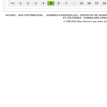
<<
1
2
3
4
5
6
7
...
15
16
17
18
ACCUEIL
-
AVIS D'ATTRIBUTION...
-
DONNÉES ESSENTIELLES
-
CERTIFICAT DE SIGNA
ET UTILITAIRES
-
FORMULAIRE D'INS
© 1998-2026 Atline Services tous droits ré