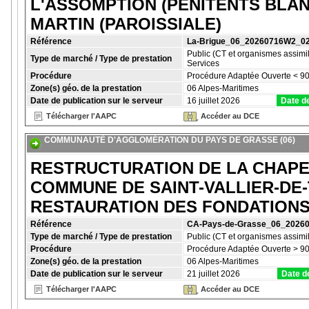
L'ASSOMPTION (PENITENTS BLANC
MARTIN (PAROISSIALE)
Référence
La-Brigue_06_20260716W2_0
Public (CT et organismes assimil
Type de marché / Type de prestation
Services
Procédure
Procédure Adaptée Ouverte < 90
Zone(s) géo. de la prestation
06 Alpes-Maritimes
Date de publication sur le serveur
16 juillet 2026
Date de
Télécharger l'AAPC
Accéder au DCE
COMMUNAUTÉ D'AGGLOMÉRATION DU PAYS DE GRASSE (06)
RESTRUCTURATION DE LA CHAPE
COMMUNE DE SAINT-VALLIER-DE-T
RESTAURATION DES FONDATION
Référence
CA-Pays-de-Grasse_06_2026
Type de marché / Type de prestation
Public (CT et organismes assimil
Procédure
Procédure Adaptée Ouverte > 90
Zone(s) géo. de la prestation
06 Alpes-Maritimes
Date de publication sur le serveur
21 juillet 2026
Date d
Télécharger l'AAPC
Accéder au DCE