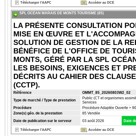
Télécharger l'AAPC
Accéder au DCE
SPL OCÉAN MARAIS DE MONTS TOURISME (85)
LA PRÉSENTE CONSULTATION PO
MISE EN ŒUVRE ET L'ACCOMPA
SOLUTION DE GESTION DE LA RE
BÉNÉFICE DE L'OFFICE DE TOURI
MONTS, GÉRÉ PAR LA SPL OCÉA
LES BESOINS, EXIGENCES ET PR
DÉCRITS AU CAHIER DES CLAUS
(CCTP).
Référence
OMMT_85_20260803W2_02
Public (CT et organismes assimil
Type de marché / Type de prestation
Services
Procédure
Procédure Adaptée Ouverte > 90
Zone(s) géo. de la prestation
85 Vendée
Date de publication sur le serveur
03 août 2026
Date de
Télécharger l'AAPC
Accéder au DCE