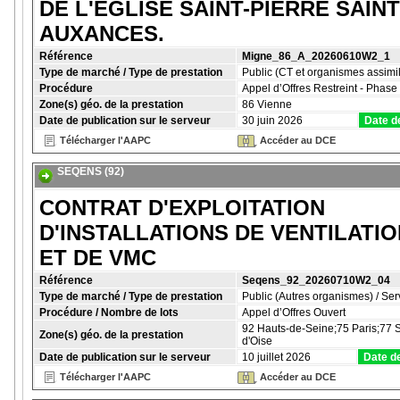
DE L'ÉGLISE SAINT-PIERRE SAIN
AUXANCES.
Référence
Migne_86_A_20260610W2_1
Type de marché / Type de prestation
Public (CT et organismes assimil
Procédure
Appel d’Offres Restreint - Phas
Zone(s) géo. de la prestation
86 Vienne
Date de publication sur le serveur
30 juin 2026
Date d
Télécharger l'AAPC
Accéder au DCE
SEQENS (92)
CONTRAT D'EXPLOITATION
D'INSTALLATIONS ‎DE VENTILATI
ET DE VMC
Référence
Seqens_92_20260710W2_04
Type de marché / Type de prestation
Public (Autres organismes) / Ser
Procédure / Nombre de lots
Appel d’Offres Ouvert
92 Hauts-de-Seine;75 Paris;77 
Zone(s) géo. de la prestation
d'Oise
Date de publication sur le serveur
10 juillet 2026
Date de
Télécharger l'AAPC
Accéder au DCE