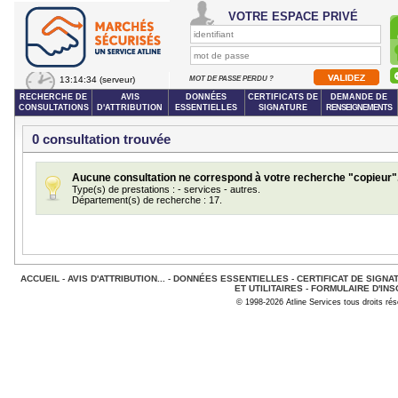
VOTRE ESPACE PRIVÉ
13:14:34
(serveur)
MOT DE PASSE PERDU ?
RECHERCHE DE
AVIS
DONNÉES
CERTIFICATS DE
DEMANDE DE
CONSULTATIONS
D'ATTRIBUTION
ESSENTIELLES
SIGNATURE
RENSEIGNEMENTS
0 consultation trouvée
Aucune consultation ne correspond à votre recherche "copieur"
Type(s) de prestations : - services - autres.
Département(s) de recherche : 17.
ACCUEIL
-
AVIS D'ATTRIBUTION...
-
DONNÉES ESSENTIELLES
-
CERTIFICAT DE SIGNA
ET UTILITAIRES
-
FORMULAIRE D'INS
© 1998-2026 Atline Services tous droits ré