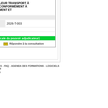
 LEUR TRANSPORT À
X CONFORMÉMENT À
MENT ET
2026-T-003
ocale du pouvoir adjudicateur)
Répondre à la consultation
ES
-
FAQ
-
AGENDA DES FORMATIONS
-
LOGICIELS
N
t