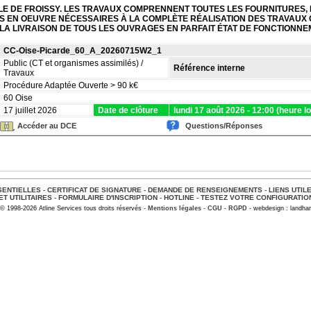
LLE DE FROISSY. LES TRAVAUX COMPRENNENT TOUTES LES FOURNITURES,
SES EN OEUVRE NÉCESSAIRES À LA COMPLÈTE RÉALISATION DES TRAVAU
LA LIVRAISON DE TOUS LES OUVRAGES EN PARFAIT ÉTAT DE FONCTIONNE
CC-Oise-Picarde_60_A_20260715W2_1
Public (CT et organismes assimilés) /
Référence interne
Travaux
Procédure Adaptée Ouverte > 90 k€
60 Oise
17 juillet 2026
Date de clôture
lundi 17 août 2026 - 12:00 (heure l
Accéder au DCE
Questions/Réponses
ENTIELLES
-
CERTIFICAT DE SIGNATURE
-
DEMANDE DE RENSEIGNEMENTS
-
LIENS UTIL
ET UTILITAIRES
-
FORMULAIRE D'INSCRIPTION
-
HOTLINE
-
TESTEZ VOTRE CONFIGURATIO
© 1998-2026 Atline Services tous droits réservés -
Mentions légales
-
CGU
-
RGPD
- webdesign : landhar