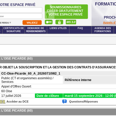
FORMATI
OTRE ESPACE PRIVÉ
SOUMISSIONNAIRES
CRÉER GRATUITEMENT
VOTRE ESPACE PRIVÉ
PROCH
MS 3.0
Appels d'
SE PERDU ?
CERTIFICATS DE
DEMANDE DE
LIENS UTILES
FAQ
AGENDA DES
S
SIGNATURE
RENSEIGNEMENTS
FORMATIONS
'OISE PICARDE (60)
R OBJET LA SOUSCRIPTION ET LA GESTION DES CONTRATS D'ASSURANCE
CC-Oise-Picarde_60_A_20260710W2_1
Public (CT et organismes assimilés) /
Référence interne
Services
Appel d'Offres Ouvert
60 Oise
17 juillet 2026
Date de clôture
mardi 15 septembre 2026 - 12:00 (h
Accéder au DCE
Questions/Réponses
'OISE PICARDE (60)