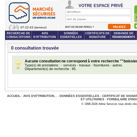
VOTRE ESPACE PRIVÉ
07:22:43
(serveur)
MOT DE PASSE PERDU ?
RECHERCHE DE
AVIS
DONNÉES
CERTIFICATS DE
DEMANDE DE
CONSULTATIONS
D'ATTRIBUTION
ESSENTIELLES
SIGNATURE
RENSEIGNEMENTS
0 consultation trouvée
Aucune consultation ne correspond à votre recherche ""boissie
Type(s) de prestations : - services - travaux - fournitures - autres.
Département(s) de recherche : 85.
ACCUEIL
-
AVIS D'ATTRIBUTION...
-
DONNÉES ESSENTIELLES
-
CERTIFICAT DE SIGNA
ET UTILITAIRES
-
FORMULAIRE D'INS
© 1998-2026 Atline Services tous droits ré