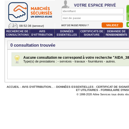
VOTRE ESPACE PRIVÉ
08:52:36
(serveur)
MOT DE PASSE PERDU ?
RECHERCHE DE
AVIS
DONNÉES
CERTIFICATS DE
DEMANDE DE
CONSULTATIONS
D'ATTRIBUTION
ESSENTIELLES
SIGNATURE
RENSEIGNEMENTS
0 consultation trouvée
Aucune consultation ne correspond à votre recherche "AIDA_
Type(s) de prestations : - services - travaux - fournitures - autres.
ACCUEIL
-
AVIS D'ATTRIBUTION...
-
DONNÉES ESSENTIELLES
-
CERTIFICAT DE SIGNA
ET UTILITAIRES
-
FORMULAIRE D'INS
© 1998-2026 Atline Services tous droits ré