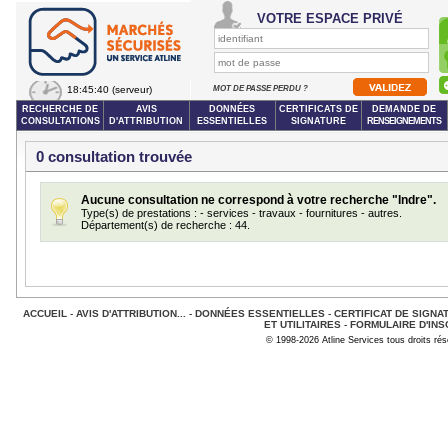
VOTRE ESPACE PRIVÉ
18:45:40
(serveur)
MOT DE PASSE PERDU ?
RECHERCHE DE
AVIS
DONNÉES
CERTIFICATS DE
DEMANDE DE
CONSULTATIONS
D'ATTRIBUTION
ESSENTIELLES
SIGNATURE
RENSEIGNEMENTS
0 consultation trouvée
Aucune consultation ne correspond à votre recherche "Indre".
Type(s) de prestations : - services - travaux - fournitures - autres.
Département(s) de recherche : 44.
ACCUEIL
-
AVIS D'ATTRIBUTION...
-
DONNÉES ESSENTIELLES
-
CERTIFICAT DE SIGNA
ET UTILITAIRES
-
FORMULAIRE D'INS
© 1998-2026 Atline Services tous droits ré