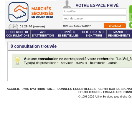
VOTRE ESPACE PRIVÉ
01:28:46
(serveur)
MOT DE PASSE PERDU ?
RECHERCHE DE
AVIS
DONNÉES
CERTIFICATS DE
DEMANDE DE
CONSULTATIONS
D'ATTRIBUTION
ESSENTIELLES
SIGNATURE
RENSEIGNEMENTS
0 consultation trouvée
Aucune consultation ne correspond à votre recherche "Le-Va
Type(s) de prestations : - services - travaux - fournitures - autres.
ACCUEIL
-
AVIS D'ATTRIBUTION...
-
DONNÉES ESSENTIELLES
-
CERTIFICAT DE SIGNA
ET UTILITAIRES
-
FORMULAIRE D'INS
© 1998-2026 Atline Services tous droits ré