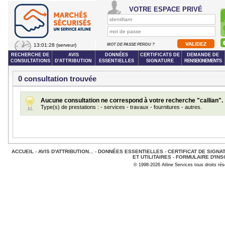
VOTRE ESPACE PRIVÉ
13:01:28
(serveur)
MOT DE PASSE PERDU ?
RECHERCHE DE
AVIS
DONNÉES
CERTIFICATS DE
DEMANDE DE
CONSULTATIONS
D'ATTRIBUTION
ESSENTIELLES
SIGNATURE
RENSEIGNEMENTS
0 consultation trouvée
Aucune consultation ne correspond à votre recherche "callian".
Type(s) de prestations : - services - travaux - fournitures - autres.
ACCUEIL
-
AVIS D'ATTRIBUTION...
-
DONNÉES ESSENTIELLES
-
CERTIFICAT DE SIGNA
ET UTILITAIRES
-
FORMULAIRE D'INS
© 1998-2026 Atline Services tous droits ré