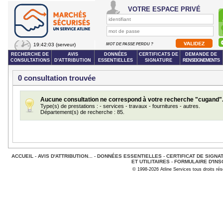
VOTRE ESPACE PRIVÉ
19:42:03
(serveur)
MOT DE PASSE PERDU ?
RECHERCHE DE
AVIS
DONNÉES
CERTIFICATS DE
DEMANDE DE
CONSULTATIONS
D'ATTRIBUTION
ESSENTIELLES
SIGNATURE
RENSEIGNEMENTS
0 consultation trouvée
Aucune consultation ne correspond à votre recherche "cugand"
Type(s) de prestations : - services - travaux - fournitures - autres.
Département(s) de recherche : 85.
ACCUEIL
-
AVIS D'ATTRIBUTION...
-
DONNÉES ESSENTIELLES
-
CERTIFICAT DE SIGNA
ET UTILITAIRES
-
FORMULAIRE D'INS
© 1998-2026 Atline Services tous droits ré