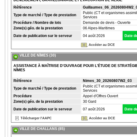
DÉNEIGEMENT, GRAVILLONNAGE ET ÉVACUATION DE NEIGE
Référence
Guillaumes_06_20260804W2_
Public (CT et organismes assimil
Type de marché / Type de prestation
Services
Procédure / Nombre de lots
Demande de devis - Ouverte
Zone(s) géo. de la prestation
06 Alpes-Maritimes
Date de publication sur le serveur
04 août 2026
Date de
Accéder au DCE
VILLE DE NÎMES (30)
ASSISTANCE À MAÎTRISE D'OUVRAGE POUR L'ÉTUDE DE STRATÉGIE
NÎMES
Référence
Nimes_30_20260807W2_03
Public (CT et organismes assimil
Type de marché / Type de prestation
Services
Procédure
Appel d'Offres Ouvert
Zone(s) géo. de la prestation
30 Gard
Date de publication sur le serveur
07 août 2026
Date de
Télécharger l'AAPC
Accéder au DCE
VILLE DE CHALLANS (85)