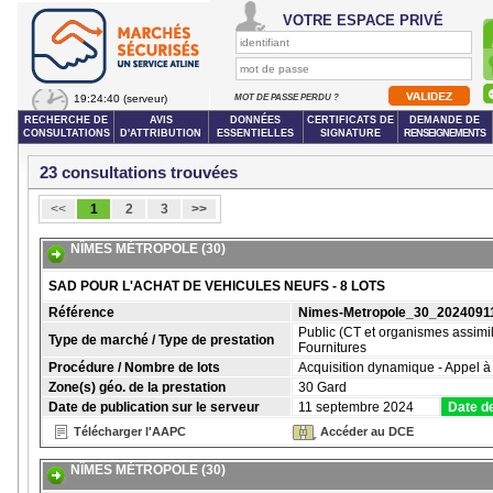
VOTRE ESPACE PRIVÉ
19:24:40
(serveur)
MOT DE PASSE PERDU ?
RECHERCHE DE
AVIS
DONNÉES
CERTIFICATS DE
DEMANDE DE
CONSULTATIONS
D'ATTRIBUTION
ESSENTIELLES
SIGNATURE
RENSEIGNEMENTS
23 consultations trouvées
<<
1
2
3
>>
NÎMES MÉTROPOLE (30)
SAD POUR L'ACHAT DE VEHICULES NEUFS - 8 LOTS
Référence
Nimes-Metropole_30_202409
Public (CT et organismes assimil
Type de marché / Type de prestation
Fournitures
Procédure / Nombre de lots
Acquisition dynamique - Appel 
Zone(s) géo. de la prestation
30 Gard
Date de publication sur le serveur
11 septembre 2024
Date de
Télécharger l'AAPC
Accéder au DCE
NÎMES MÉTROPOLE (30)