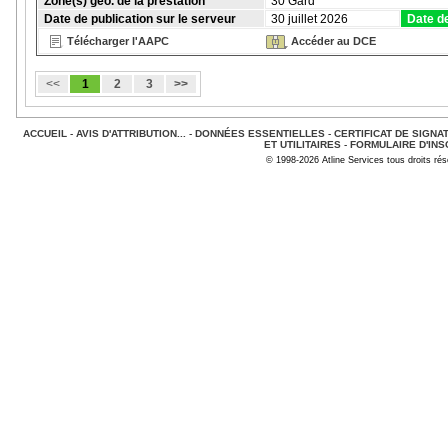
Zone(s) géo. de la prestation
30 Gard
Date de publication sur le serveur
30 juillet 2026
Date de
Télécharger l'AAPC
Accéder au DCE
<<
1
2
3
>>
ACCUEIL
-
AVIS D'ATTRIBUTION...
-
DONNÉES ESSENTIELLES
-
CERTIFICAT DE SIGNA
ET UTILITAIRES
-
FORMULAIRE D'INS
© 1998-2026 Atline Services tous droits ré