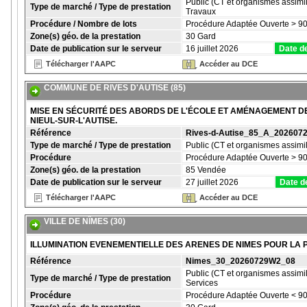
Public (CT et organismes assimil
Type de marché / Type de prestation
Travaux
Procédure / Nombre de lots
Procédure Adaptée Ouverte > 90
Zone(s) géo. de la prestation
30 Gard
Date de publication sur le serveur
16 juillet 2026
Date de
Télécharger l'AAPC
Accéder au DCE
COMMUNE DE RIVES D'AUTISE (85)
MISE EN SÉCURITÉ DES ABORDS DE L'ÉCOLE ET AMÉNAGEMENT DE
NIEUL-SUR-L'AUTISE.
Référence
Rives-d-Autise_85_A_202607
Type de marché / Type de prestation
Public (CT et organismes assimil
Procédure
Procédure Adaptée Ouverte > 90
Zone(s) géo. de la prestation
85 Vendée
Date de publication sur le serveur
27 juillet 2026
Date d
Télécharger l'AAPC
Accéder au DCE
VILLE DE NÎMES (30)
ILLUMINATION EVENEMENTIELLE DES ARENES DE NIMES POUR LA P
Référence
Nimes_30_20260729W2_08
Public (CT et organismes assimil
Type de marché / Type de prestation
Services
Procédure
Procédure Adaptée Ouverte < 90