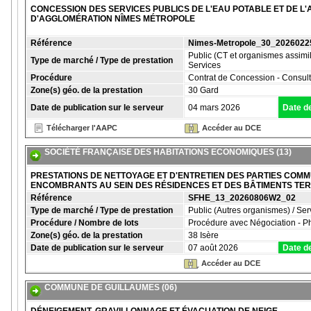
CONCESSION DES SERVICES PUBLICS DE L'EAU POTABLE ET DE L
D'AGGLOMÉRATION NÎMES MÉTROPOLE
Référence
Nimes-Metropole_30_202602
Public (CT et organismes assimil
Type de marché / Type de prestation
Services
Procédure
Contrat de Concession - Consult
Zone(s) géo. de la prestation
30 Gard
Date de publication sur le serveur
04 mars 2026
Date de
Télécharger l'AAPC
Accéder au DCE
SOCIÉTÉ FRANÇAISE DES HABITATIONS ECONOMIQUES (13)
PRESTATIONS DE NETTOYAGE ET D'ENTRETIEN DES PARTIES COMM
ENCOMBRANTS AU SEIN DES RÉSIDENCES ET DES BÂTIMENTS TERTI
Référence
SFHE_13_20260806W2_02
Type de marché / Type de prestation
Public (Autres organismes) / Ser
Procédure / Nombre de lots
Procédure avec Négociation - Ph
Zone(s) géo. de la prestation
38 Isère
Date de publication sur le serveur
07 août 2026
Date de
Accéder au DCE
COMMUNE DE GUILLAUMES (06)