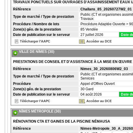
TRAVAUX PONCTUELS SUR OUVRAGES D'ASSAINISSEMENT EAUX 
Référence
Challans_85_20260727W2_01
Public (CT et organismes assimil
Type de marché / Type de prestation
Travaux
Procédure / Nombre de lots
Procédure Adaptée Ouverte > 90
Zone(s) géo. de la prestation
85 Vendée
Date de publication sur le serveur
27 juillet 2026
Date de
Télécharger l'AAPC
Accéder au DCE
VILLE DE NÎMES (30)
PRESTATIONS DE CONSEIL ET D'ASSISTANCE À LA MISE EN ŒUV
Référence
Nimes_30_20260806W2_03
Public (CT et organismes assimil
Type de marché / Type de prestation
Services
Procédure
Appel d'Offres Ouvert
Zone(s) géo. de la prestation
30 Gard
Date de publication sur le serveur
04 août 2026
Date de
Télécharger l'AAPC
Accéder au DCE
NÎMES MÉTROPOLE (30)
RÉNOVATION CTA ET GAINES DE LA PISCINE NÉMAUSA
Référence
Nimes-Metropole_30_A_2026