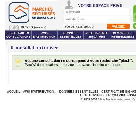
VOTRE ESPACE PRIVÉ
19:37:59
(serveur)
MOT DE PASSE PERDU ?
RECHERCHE DE
AVIS
DONNÉES
CERTIFICATS DE
DEMANDE DE
CONSULTATIONS
D'ATTRIBUTION
ESSENTIELLES
SIGNATURE
RENSEIGNEMENTS
0 consultation trouvée
Aucune consultation ne correspond à votre recherche "pioch".
Type(s) de prestations : - services - travaux - fournitures - autres.
ACCUEIL
-
AVIS D'ATTRIBUTION...
-
DONNÉES ESSENTIELLES
-
CERTIFICAT DE SIGNA
ET UTILITAIRES
-
FORMULAIRE D'INS
© 1998-2026 Atline Services tous droits ré