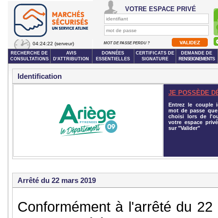
VOTRE ESPACE PRIVÉ
04:24:22
(serveur)
MOT DE PASSE PERDU ?
RECHERCHE DE
AVIS
DONNÉES
CERTIFICATS DE
DEMANDE DE
CONSULTATIONS
D'ATTRIBUTION
ESSENTIELLES
SIGNATURE
RENSEIGNEMENTS
Identification
JE POSSÈDE D
Entrez le couple id
mot de passe que
choisi lors de l'o
votre espace privé
sur "Valider"
Arrêté du 22 mars 2019
Conformément à l'arrêté du 22