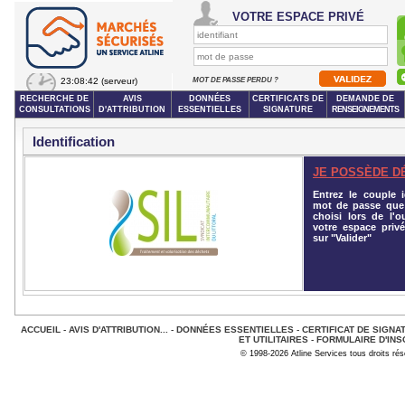
VOTRE ESPACE PRIVÉ
23:08:42
(serveur)
MOT DE PASSE PERDU ?
RECHERCHE DE
AVIS
DONNÉES
CERTIFICATS DE
DEMANDE DE
CONSULTATIONS
D'ATTRIBUTION
ESSENTIELLES
SIGNATURE
RENSEIGNEMENTS
Identification
JE POSSÈDE D
Entrez le couple id
mot de passe que
choisi lors de l'o
votre espace privé
sur "Valider"
ACCUEIL
-
AVIS D'ATTRIBUTION...
-
DONNÉES ESSENTIELLES
-
CERTIFICAT DE SIGNA
ET UTILITAIRES
-
FORMULAIRE D'INS
© 1998-2026 Atline Services tous droits ré