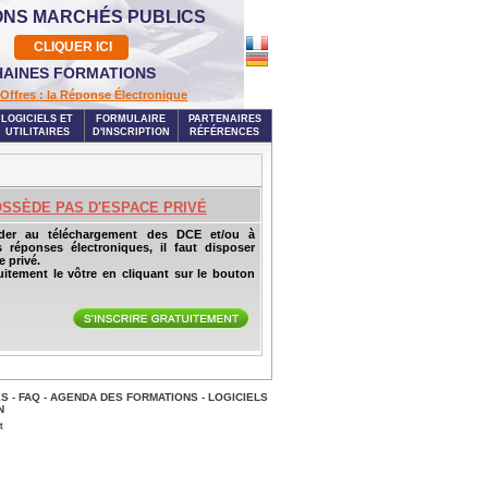
ONS MARCHÉS PUBLICS
CLIQUER ICI
AINES FORMATIONS
Offres : la Réponse Électronique
LOGICIELS ET
FORMULAIRE
PARTENAIRES
UTILITAIRES
D'INSCRIPTION
RÉFÉRENCES
OSSÈDE PAS D'ESPACE PRIVÉ
der au téléchargement des DCE et/ou à
s réponses électroniques, il faut disposer
 privé.
uitement le vôtre en cliquant sur le bouton
ES
-
FAQ
-
AGENDA DES FORMATIONS
-
LOGICIELS
N
t