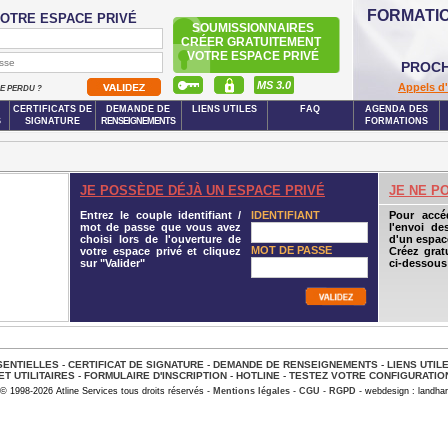
FORMATI
OTRE ESPACE PRIVÉ
SOUMISSIONNAIRES
CRÉER GRATUITEMENT
VOTRE ESPACE PRIVÉ
PROCH
MS 3.0
Appels d'
SE PERDU ?
CERTIFICATS DE
DEMANDE DE
LIENS UTILES
FAQ
AGENDA DES
S
SIGNATURE
RENSEIGNEMENTS
FORMATIONS
JE POSSÈDE DÉJÀ UN ESPACE PRIVÉ
JE NE P
Entrez le couple identifiant /
IDENTIFIANT
Pour accé
mot de passe que vous avez
l'envoi de
choisi lors de l'ouverture de
d'un espace
MOT DE PASSE
votre espace privé et cliquez
Créez grat
sur "Valider"
ci-dessous
ENTIELLES
-
CERTIFICAT DE SIGNATURE
-
DEMANDE DE RENSEIGNEMENTS
-
LIENS UTIL
ET UTILITAIRES
-
FORMULAIRE D'INSCRIPTION
-
HOTLINE
-
TESTEZ VOTRE CONFIGURATIO
© 1998-2026 Atline Services tous droits réservés -
Mentions légales
-
CGU
-
RGPD
- webdesign : landhar