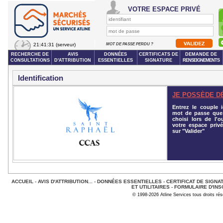
VOTRE ESPACE PRIVÉ
21:41:31
(serveur)
MOT DE PASSE PERDU ?
RECHERCHE DE
AVIS
DONNÉES
CERTIFICATS DE
DEMANDE DE
CONSULTATIONS
D'ATTRIBUTION
ESSENTIELLES
SIGNATURE
RENSEIGNEMENTS
Identification
JE POSSÈDE D
Entrez le couple id
mot de passe que
choisi lors de l'o
votre espace privé
sur "Valider"
ACCUEIL
-
AVIS D'ATTRIBUTION...
-
DONNÉES ESSENTIELLES
-
CERTIFICAT DE SIGNA
ET UTILITAIRES
-
FORMULAIRE D'INS
© 1998-2026 Atline Services tous droits ré