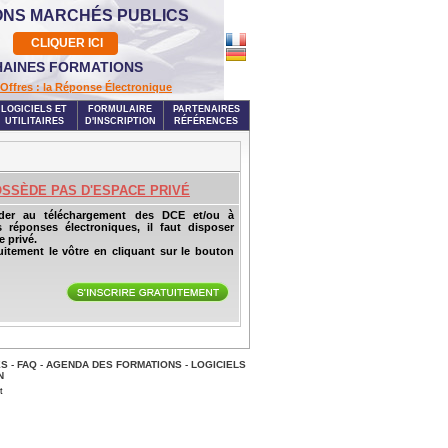
ONS MARCHÉS PUBLICS
CLIQUER ICI
AINES FORMATIONS
Offres : la Réponse Électronique
LOGICIELS ET
FORMULAIRE
PARTENAIRES
UTILITAIRES
D'INSCRIPTION
RÉFÉRENCES
OSSÈDE PAS D'ESPACE PRIVÉ
der au téléchargement des DCE et/ou à
s réponses électroniques, il faut disposer
 privé.
uitement le vôtre en cliquant sur le bouton
ES
-
FAQ
-
AGENDA DES FORMATIONS
-
LOGICIELS
N
t