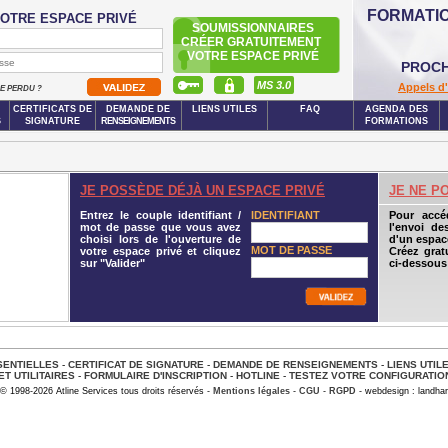
FORMATI
OTRE ESPACE PRIVÉ
SOUMISSIONNAIRES
CRÉER GRATUITEMENT
VOTRE ESPACE PRIVÉ
PROCH
MS 3.0
Appels d'
SE PERDU ?
CERTIFICATS DE
DEMANDE DE
LIENS UTILES
FAQ
AGENDA DES
S
SIGNATURE
RENSEIGNEMENTS
FORMATIONS
JE POSSÈDE DÉJÀ UN ESPACE PRIVÉ
JE NE P
Entrez le couple identifiant /
IDENTIFIANT
Pour accé
mot de passe que vous avez
l'envoi de
choisi lors de l'ouverture de
d'un espace
MOT DE PASSE
votre espace privé et cliquez
Créez grat
sur "Valider"
ci-dessous
ENTIELLES
-
CERTIFICAT DE SIGNATURE
-
DEMANDE DE RENSEIGNEMENTS
-
LIENS UTIL
ET UTILITAIRES
-
FORMULAIRE D'INSCRIPTION
-
HOTLINE
-
TESTEZ VOTRE CONFIGURATIO
© 1998-2026 Atline Services tous droits réservés -
Mentions légales
-
CGU
-
RGPD
- webdesign : landhar