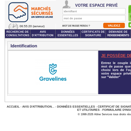
VOTRE ESPACE PRIVÉ
06:55:20
(serveur)
MOT DE PASSE PERDU ?
RECHERCHE DE
AVIS
DONNÉES
CERTIFICATS DE
DEMANDE DE
CONSULTATIONS
D'ATTRIBUTION
ESSENTIELLES
SIGNATURE
RENSEIGNEMENTS
Identification
JE POSSÈDE D
Entrez le couple id
mot de passe que
choisi lors de l'o
votre espace privé
sur "Valider"
ACCUEIL
-
AVIS D'ATTRIBUTION...
-
DONNÉES ESSENTIELLES
-
CERTIFICAT DE SIGNA
ET UTILITAIRES
-
FORMULAIRE D'INS
© 1998-2026 Atline Services tous droits ré