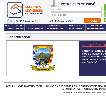
VOTRE ESPACE PRIVÉ
00:55:09
(serveur)
MOT DE PASSE PERDU ?
RECHERCHE DE
AVIS
DONNÉES
CERTIFICATS DE
DEMANDE DE
CONSULTATIONS
D'ATTRIBUTION
ESSENTIELLES
SIGNATURE
RENSEIGNEMENTS
Identification
JE POSSÈDE D
Entrez le couple id
mot de passe que
choisi lors de l'o
votre espace privé
sur "Valider"
ACCUEIL
-
AVIS D'ATTRIBUTION...
-
DONNÉES ESSENTIELLES
-
CERTIFICAT DE SIGNA
ET UTILITAIRES
-
FORMULAIRE D'INS
© 1998-2026 Atline Services tous droits ré