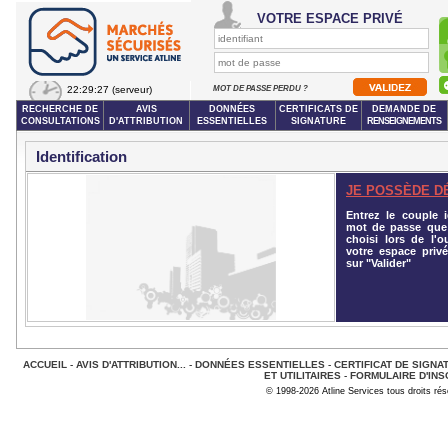
VOTRE ESPACE PRIVÉ
22:29:27
(serveur)
MOT DE PASSE PERDU ?
RECHERCHE DE
AVIS
DONNÉES
CERTIFICATS DE
DEMANDE DE
CONSULTATIONS
D'ATTRIBUTION
ESSENTIELLES
SIGNATURE
RENSEIGNEMENTS
Identification
JE POSSÈDE D
Entrez le couple id
mot de passe que
choisi lors de l'o
votre espace privé
sur "Valider"
ACCUEIL
-
AVIS D'ATTRIBUTION...
-
DONNÉES ESSENTIELLES
-
CERTIFICAT DE SIGNA
ET UTILITAIRES
-
FORMULAIRE D'INS
© 1998-2026 Atline Services tous droits ré