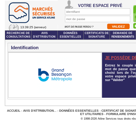
VOTRE ESPACE PRIVÉ
13:39:25
(serveur)
MOT DE PASSE PERDU ?
RECHERCHE DE
AVIS
DONNÉES
CERTIFICATS DE
DEMANDE DE
CONSULTATIONS
D'ATTRIBUTION
ESSENTIELLES
SIGNATURE
RENSEIGNEMENTS
Identification
JE POSSÈDE D
Entrez le couple id
mot de passe que
choisi lors de l'o
votre espace privé
sur "Valider"
ACCUEIL
-
AVIS D'ATTRIBUTION...
-
DONNÉES ESSENTIELLES
-
CERTIFICAT DE SIGNA
ET UTILITAIRES
-
FORMULAIRE D'INS
© 1998-2026 Atline Services tous droits ré