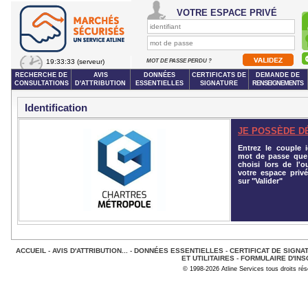
VOTRE ESPACE PRIVÉ
19:33:33
(serveur)
MOT DE PASSE PERDU ?
RECHERCHE DE
AVIS
DONNÉES
CERTIFICATS DE
DEMANDE DE
CONSULTATIONS
D'ATTRIBUTION
ESSENTIELLES
SIGNATURE
RENSEIGNEMENTS
Identification
JE POSSÈDE D
Entrez le couple id
mot de passe que
choisi lors de l'o
votre espace privé
sur "Valider"
ACCUEIL
-
AVIS D'ATTRIBUTION...
-
DONNÉES ESSENTIELLES
-
CERTIFICAT DE SIGNA
ET UTILITAIRES
-
FORMULAIRE D'INS
© 1998-2026 Atline Services tous droits ré