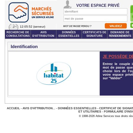
VOTRE ESPACE PRIVÉ
12:05:52
(serveur)
MOT DE PASSE PERDU ?
RECHERCHE DE
AVIS
DONNÉES
CERTIFICATS DE
DEMANDE DE
CONSULTATIONS
D'ATTRIBUTION
ESSENTIELLES
SIGNATURE
RENSEIGNEMENTS
Identification
JE POSSÈDE D
Entrez le couple id
mot de passe que
choisi lors de l'o
votre espace privé
sur "Valider"
ACCUEIL
-
AVIS D'ATTRIBUTION...
-
DONNÉES ESSENTIELLES
-
CERTIFICAT DE SIGNA
ET UTILITAIRES
-
FORMULAIRE D'INS
© 1998-2026 Atline Services tous droits ré