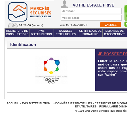
VOTRE ESPACE PRIVÉ
03:26:06
(serveur)
MOT DE PASSE PERDU ?
RECHERCHE DE
AVIS
DONNÉES
CERTIFICATS DE
DEMANDE DE
CONSULTATIONS
D'ATTRIBUTION
ESSENTIELLES
SIGNATURE
RENSEIGNEMENTS
Identification
JE POSSÈDE D
Entrez le couple id
mot de passe que
choisi lors de l'o
votre espace privé
sur "Valider"
ACCUEIL
-
AVIS D'ATTRIBUTION...
-
DONNÉES ESSENTIELLES
-
CERTIFICAT DE SIGNA
ET UTILITAIRES
-
FORMULAIRE D'INS
© 1998-2026 Atline Services tous droits ré