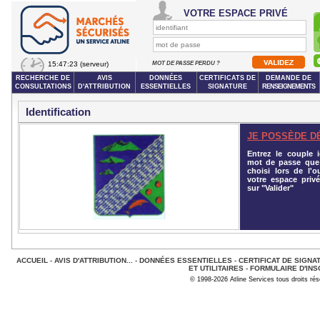
VOTRE ESPACE PRIVÉ
15:47:23
(serveur)
MOT DE PASSE PERDU ?
RECHERCHE DE
AVIS
DONNÉES
CERTIFICATS DE
DEMANDE DE
CONSULTATIONS
D'ATTRIBUTION
ESSENTIELLES
SIGNATURE
RENSEIGNEMENTS
Identification
JE POSSÈDE D
Entrez le couple id
mot de passe que
choisi lors de l'o
votre espace privé
sur "Valider"
ACCUEIL
-
AVIS D'ATTRIBUTION...
-
DONNÉES ESSENTIELLES
-
CERTIFICAT DE SIGNA
ET UTILITAIRES
-
FORMULAIRE D'INS
© 1998-2026 Atline Services tous droits ré