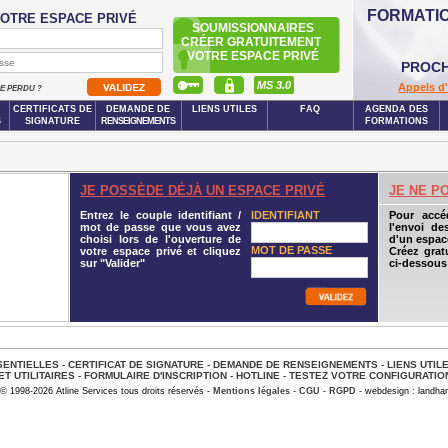
FORMATI
OTRE ESPACE PRIVÉ
SOUMISSIONNAIRES
CRÉER GRATUITEMENT
VOTRE ESPACE PRIVÉ
PROCH
MS 3.0
Appels d'
SE PERDU ?
CERTIFICATS DE
DEMANDE DE
LIENS UTILES
FAQ
AGENDA DES
S
SIGNATURE
RENSEIGNEMENTS
FORMATIONS
JE POSSÈDE DÉJÀ UN ESPACE PRIVÉ
JE NE P
Entrez le couple identifiant /
IDENTIFIANT
Pour accé
mot de passe que vous avez
l'envoi de
choisi lors de l'ouverture de
d'un espace
MOT DE PASSE
votre espace privé et cliquez
Créez grat
sur "Valider"
ci-dessous
ENTIELLES
-
CERTIFICAT DE SIGNATURE
-
DEMANDE DE RENSEIGNEMENTS
-
LIENS UTIL
ET UTILITAIRES
-
FORMULAIRE D'INSCRIPTION
-
HOTLINE
-
TESTEZ VOTRE CONFIGURATIO
© 1998-2026 Atline Services tous droits réservés -
Mentions légales
-
CGU
-
RGPD
- webdesign : landhar