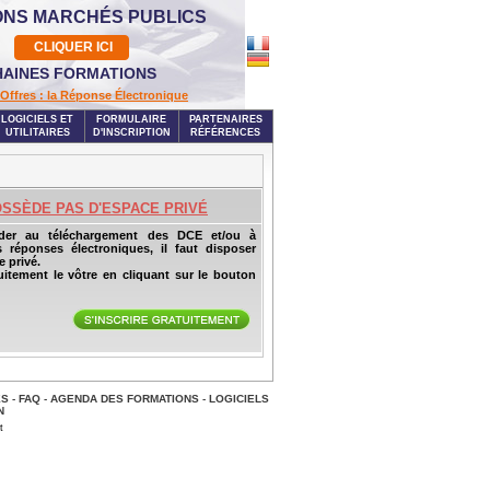
ONS MARCHÉS PUBLICS
CLIQUER ICI
AINES FORMATIONS
Offres : la Réponse Électronique
LOGICIELS ET
FORMULAIRE
PARTENAIRES
UTILITAIRES
D'INSCRIPTION
RÉFÉRENCES
OSSÈDE PAS D'ESPACE PRIVÉ
der au téléchargement des DCE et/ou à
s réponses électroniques, il faut disposer
 privé.
uitement le vôtre en cliquant sur le bouton
ES
-
FAQ
-
AGENDA DES FORMATIONS
-
LOGICIELS
N
t