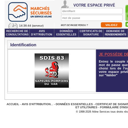
VOTRE ESPACE PRIVÉ
14:36:44
(serveur)
MOT DE PASSE PERDU ?
RECHERCHE DE
AVIS
DONNÉES
CERTIFICATS DE
DEMANDE DE
CONSULTATIONS
D'ATTRIBUTION
ESSENTIELLES
SIGNATURE
RENSEIGNEMENTS
Identification
JE POSSÈDE D
Entrez le couple id
mot de passe que
choisi lors de l'o
votre espace privé
sur "Valider"
ACCUEIL
-
AVIS D'ATTRIBUTION...
-
DONNÉES ESSENTIELLES
-
CERTIFICAT DE SIGNA
ET UTILITAIRES
-
FORMULAIRE D'INS
© 1998-2026 Atline Services tous droits ré