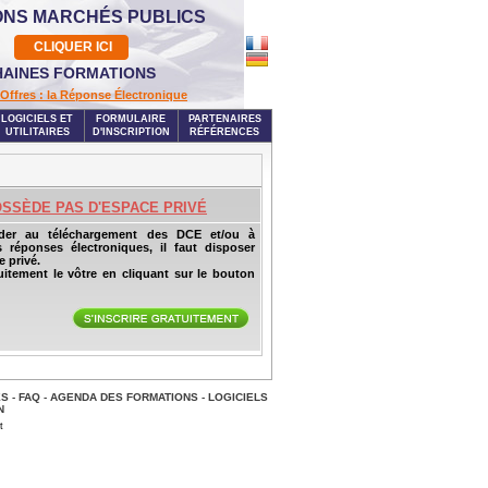
ONS MARCHÉS PUBLICS
CLIQUER ICI
AINES FORMATIONS
Offres : la Réponse Électronique
LOGICIELS ET
FORMULAIRE
PARTENAIRES
UTILITAIRES
D'INSCRIPTION
RÉFÉRENCES
OSSÈDE PAS D'ESPACE PRIVÉ
der au téléchargement des DCE et/ou à
s réponses électroniques, il faut disposer
 privé.
uitement le vôtre en cliquant sur le bouton
ES
-
FAQ
-
AGENDA DES FORMATIONS
-
LOGICIELS
N
t