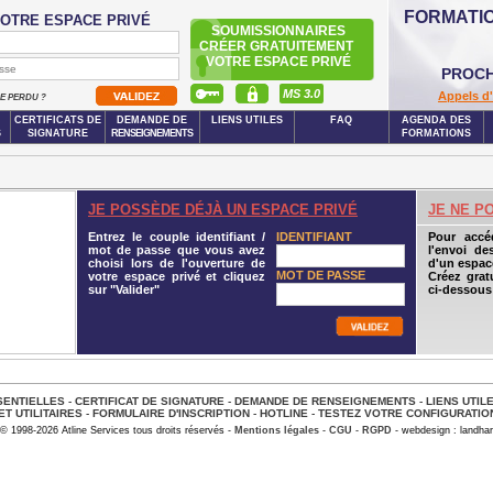
FORMATI
OTRE ESPACE PRIVÉ
SOUMISSIONNAIRES
CRÉER GRATUITEMENT
VOTRE ESPACE PRIVÉ
PROCH
MS 3.0
Appels d'
SE PERDU ?
CERTIFICATS DE
DEMANDE DE
LIENS UTILES
FAQ
AGENDA DES
S
SIGNATURE
RENSEIGNEMENTS
FORMATIONS
JE POSSÈDE DÉJÀ UN ESPACE PRIVÉ
JE NE P
Entrez le couple identifiant /
IDENTIFIANT
Pour accé
mot de passe que vous avez
l'envoi de
choisi lors de l'ouverture de
d'un espace
MOT DE PASSE
votre espace privé et cliquez
Créez grat
sur "Valider"
ci-dessous
ENTIELLES
-
CERTIFICAT DE SIGNATURE
-
DEMANDE DE RENSEIGNEMENTS
-
LIENS UTIL
ET UTILITAIRES
-
FORMULAIRE D'INSCRIPTION
-
HOTLINE
-
TESTEZ VOTRE CONFIGURATIO
© 1998-2026 Atline Services tous droits réservés -
Mentions légales
-
CGU
-
RGPD
- webdesign : landhar