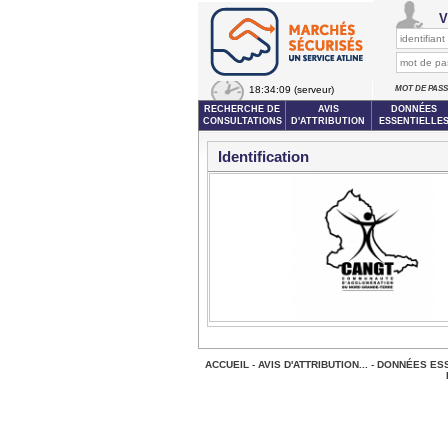
V
18:34:09
(serveur)
MOT DE PAS
RECHERCHE DE
AVIS
DONNÉES
CONSULTATIONS
D'ATTRIBUTION
ESSENTIELLE
Identification
ACCUEIL
-
AVIS D'ATTRIBUTION...
-
DONNÉES ESS