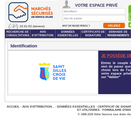
VOTRE ESPACE PRIVÉ
10:41:02
(serveur)
MOT DE PASSE PERDU ?
RECHERCHE DE
AVIS
DONNÉES
CERTIFICATS DE
DEMANDE DE
CONSULTATIONS
D'ATTRIBUTION
ESSENTIELLES
SIGNATURE
RENSEIGNEMENTS
Identification
JE POSSÈDE D
Entrez le couple id
mot de passe que
choisi lors de l'o
votre espace privé
sur "Valider"
ACCUEIL
-
AVIS D'ATTRIBUTION...
-
DONNÉES ESSENTIELLES
-
CERTIFICAT DE SIGNA
ET UTILITAIRES
-
FORMULAIRE D'INS
© 1998-2026 Atline Services tous droits ré