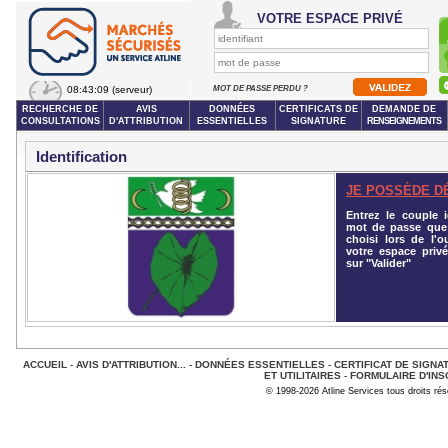
VOTRE ESPACE PRIVÉ
08:43:09
(serveur)
MOT DE PASSE PERDU ?
RECHERCHE DE
AVIS
DONNÉES
CERTIFICATS DE
DEMANDE DE
CONSULTATIONS
D'ATTRIBUTION
ESSENTIELLES
SIGNATURE
RENSEIGNEMENTS
Identification
JE POSSÈDE D
Entrez le couple id
mot de passe que
choisi lors de l'o
votre espace privé
sur "Valider"
ACCUEIL
-
AVIS D'ATTRIBUTION...
-
DONNÉES ESSENTIELLES
-
CERTIFICAT DE SIGNA
ET UTILITAIRES
-
FORMULAIRE D'INS
© 1998-2026 Atline Services tous droits ré