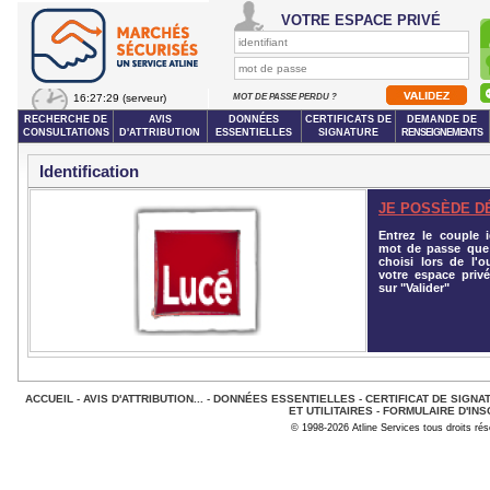
VOTRE ESPACE PRIVÉ
16:27:29
(serveur)
MOT DE PASSE PERDU ?
RECHERCHE DE
AVIS
DONNÉES
CERTIFICATS DE
DEMANDE DE
CONSULTATIONS
D'ATTRIBUTION
ESSENTIELLES
SIGNATURE
RENSEIGNEMENTS
Identification
JE POSSÈDE D
Entrez le couple id
mot de passe que
choisi lors de l'o
votre espace privé
sur "Valider"
ACCUEIL
-
AVIS D'ATTRIBUTION...
-
DONNÉES ESSENTIELLES
-
CERTIFICAT DE SIGNA
ET UTILITAIRES
-
FORMULAIRE D'INS
© 1998-2026 Atline Services tous droits ré