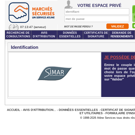
VOTRE ESPACE PRIVÉ
07:13:47
(serveur)
MOT DE PASSE PERDU ?
RECHERCHE DE
AVIS
DONNÉES
CERTIFICATS DE
DEMANDE DE
CONSULTATIONS
D'ATTRIBUTION
ESSENTIELLES
SIGNATURE
RENSEIGNEMENTS
Identification
JE POSSÈDE D
Entrez le couple id
mot de passe que
choisi lors de l'o
votre espace privé
sur "Valider"
ACCUEIL
-
AVIS D'ATTRIBUTION...
-
DONNÉES ESSENTIELLES
-
CERTIFICAT DE SIGNA
ET UTILITAIRES
-
FORMULAIRE D'INS
© 1998-2026 Atline Services tous droits ré