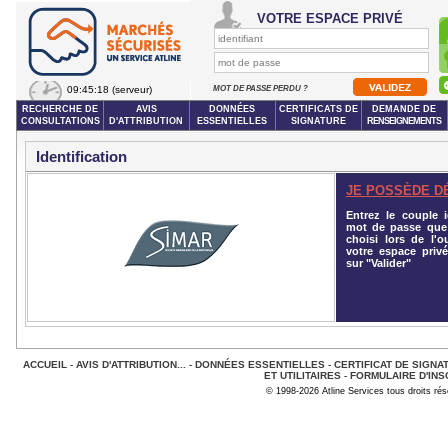
VOTRE ESPACE PRIVÉ
09:45:18
(serveur)
MOT DE PASSE PERDU ?
RECHERCHE DE
AVIS
DONNÉES
CERTIFICATS DE
DEMANDE DE
CONSULTATIONS
D'ATTRIBUTION
ESSENTIELLES
SIGNATURE
RENSEIGNEMENTS
Identification
JE POSSÈDE D
Entrez le couple id
mot de passe que
choisi lors de l'o
votre espace privé
sur "Valider"
ACCUEIL
-
AVIS D'ATTRIBUTION...
-
DONNÉES ESSENTIELLES
-
CERTIFICAT DE SIGNA
ET UTILITAIRES
-
FORMULAIRE D'INS
© 1998-2026 Atline Services tous droits ré