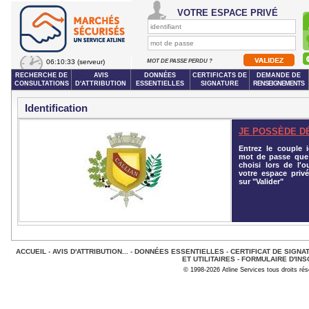
VOTRE ESPACE PRIVÉ
06:10:33
(serveur)
MOT DE PASSE PERDU ?
RECHERCHE DE
AVIS
DONNÉES
CERTIFICATS DE
DEMANDE DE
CONSULTATIONS
D'ATTRIBUTION
ESSENTIELLES
SIGNATURE
RENSEIGNEMENTS
Identification
JE POSSÈDE D
Entrez le couple id
mot de passe que
choisi lors de l'o
votre espace privé
sur "Valider"
ACCUEIL
-
AVIS D'ATTRIBUTION...
-
DONNÉES ESSENTIELLES
-
CERTIFICAT DE SIGNA
ET UTILITAIRES
-
FORMULAIRE D'INS
© 1998-2026 Atline Services tous droits ré