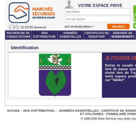
VOTRE ESPACE PRIVÉ
12:53:55
(serveur)
MOT DE PASSE PERDU ?
RECHERCHE DE
AVIS
DONNÉES
CERTIFICATS DE
DEMANDE DE
CONSULTATIONS
D'ATTRIBUTION
ESSENTIELLES
SIGNATURE
RENSEIGNEMENTS
Identification
JE POSSÈDE D
Entrez le couple id
mot de passe que
choisi lors de l'o
votre espace privé
sur "Valider"
ACCUEIL
-
AVIS D'ATTRIBUTION...
-
DONNÉES ESSENTIELLES
-
CERTIFICAT DE SIGNA
ET UTILITAIRES
-
FORMULAIRE D'INS
© 1998-2026 Atline Services tous droits ré