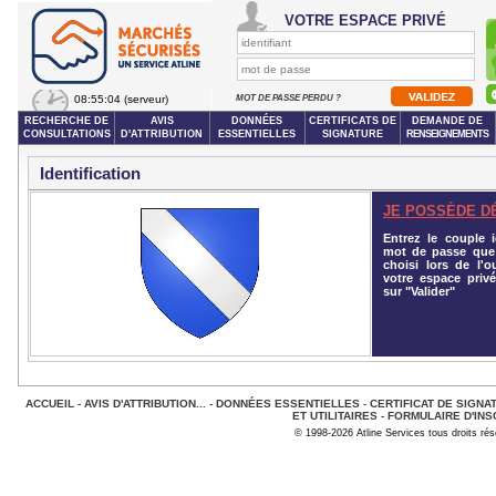
VOTRE ESPACE PRIVÉ
08:55:04
(serveur)
MOT DE PASSE PERDU ?
RECHERCHE DE
AVIS
DONNÉES
CERTIFICATS DE
DEMANDE DE
CONSULTATIONS
D'ATTRIBUTION
ESSENTIELLES
SIGNATURE
RENSEIGNEMENTS
Identification
JE POSSÈDE D
Entrez le couple id
mot de passe que
choisi lors de l'o
votre espace privé
sur "Valider"
ACCUEIL
-
AVIS D'ATTRIBUTION...
-
DONNÉES ESSENTIELLES
-
CERTIFICAT DE SIGNA
ET UTILITAIRES
-
FORMULAIRE D'INS
© 1998-2026 Atline Services tous droits ré