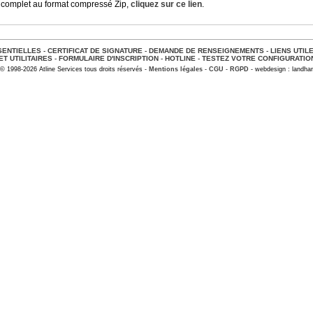
 complet au format compressé Zip,
cliquez sur ce lien
.
ENTIELLES
-
CERTIFICAT DE SIGNATURE
-
DEMANDE DE RENSEIGNEMENTS
-
LIENS UTIL
ET UTILITAIRES
-
FORMULAIRE D'INSCRIPTION
-
HOTLINE
-
TESTEZ VOTRE CONFIGURATIO
© 1998-2026 Atline Services tous droits réservés -
Mentions légales
-
CGU
-
RGPD
- webdesign : landhar