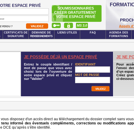
FORMATI
OTRE ESPACE PRIVÉ
SOUMISSIONNAIRES
CRÉER GRATUITEMENT
VOTRE ESPACE PRIVÉ
PROCH
MS 3.0
Appels d'
SE PERDU ?
CERTIFICATS DE
DEMANDE DE
LIENS UTILES
FAQ
AGENDA DES
S
SIGNATURE
RENSEIGNEMENTS
FORMATIONS
JE POSSÈDE DÉJÀ UN ESPACE PRIVÉ
JE NE P
Entrez le couple identifiant /
IDENTIFIANT
Pour accé
mot de passe que vous avez
l'envoi de
choisi lors de l'ouverture de
d'un espace
MOT DE PASSE
votre espace privé et cliquez
Créez grat
sur "Valider"
ci-dessous
vous disposez d'un accès direct au téléchargement du dossier complet sans vous id
tenu informé des éventuels compléments, corrections ou modifications app
 DCE qu’après s’être identifié.