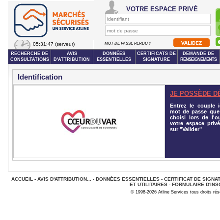
VOTRE ESPACE PRIVÉ
05:31:47
(serveur)
MOT DE PASSE PERDU ?
RECHERCHE DE
AVIS
DONNÉES
CERTIFICATS DE
DEMANDE DE
CONSULTATIONS
D'ATTRIBUTION
ESSENTIELLES
SIGNATURE
RENSEIGNEMENTS
Identification
JE POSSÈDE D
Entrez le couple id
mot de passe que
choisi lors de l'o
votre espace privé
sur "Valider"
ACCUEIL
-
AVIS D'ATTRIBUTION...
-
DONNÉES ESSENTIELLES
-
CERTIFICAT DE SIGNA
ET UTILITAIRES
-
FORMULAIRE D'INS
© 1998-2026 Atline Services tous droits ré