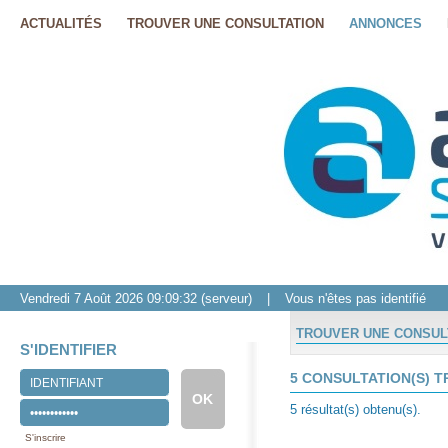
ACTUALITÉS
TROUVER UNE CONSULTATION
ANNONCES
Vendredi 7 Août 2026
09:09:32
(serveur)
|
Vous n'êtes pas identifié
TROUVER UNE CONSUL
S'IDENTIFIER
5 CONSULTATION(S) T
5 résultat(s) obtenu(s).
S'inscrire