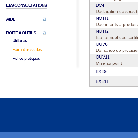
DC4
LES CONSULTATIONS
Déclaration de sous-t
NOTI1
AIDE
Documents à produire p
NOTI2
BOITE A OUTILS
Etat annuel des certif
Utilitaires
OUV6
Formulaires utiles
Demande de précision
OUV11
Fiches pratiques
Mise au point
EXE9
EXE11