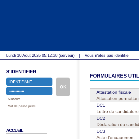
Lundi 10 Août 2026
05:12:38
(serveur)
|
Vous n'êtes pas identifié
S'IDENTIFIER
FORMULAIRES UTI
Attestation fiscale
Attestation permettant 
S'inscrire
DC1
Mot de passe perdu
Lettre de candidature
DC2
Déclaration du candi
ACCUEIL
DC3
Acte d'engagement -